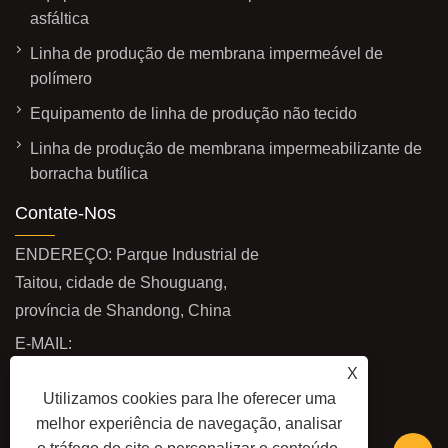
asfáltica
Linha de produção de membrana impermeável de
polímero
Equipamento de linha de produção não tecido
Linha de produção de membrana impermeabilizante de
borracha butílica
Contate-Nos
ENDEREÇO: Parque Industrial de
Taitou, cidade de Shouguang,
província de Shandong, China
E-MAIL:
haiming@haimingmachine.com
X
Utilizamos cookies para lhe oferecer uma
FAX: +86-18463653536
melhor experiência de navegação, analisar
TEL:
+86-18463653536